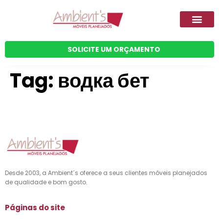
Quem Somos
Móveis Planeja
SOLICITE UM ORÇAMENTO
Tag:
водка бет
Desde 2003, a Ambient´s oferece a seus clientes móveis planejados
de qualidade e bom gosto.
Páginas do site