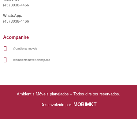
(45) 3038-4466
WhatsApp:
(45) 3038-4466
Acompanhe
@ambients.moveis
@ambientsmoveisplanejados
Ambient’s Móveis planejados – Todos direitos reservados.
MOBIMKT
Desenvolvido por: