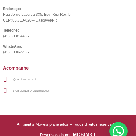
Endereço:
Rua Jorge Lacerda 335, Esq. Rua Recife
CEP: 85.810-020 – Cascavel/PR
Telefone:
(45) 3038-4466
WhatsApp:
(45) 3038-4466
Acompanhe
@ambients.moveis
@ambientsmoveisplanejados
Ambient’s Móveis planejados – Todos direitos reservados.
MOBIMKT
Desenvolvido por: