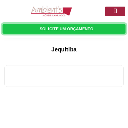
Quem Somos
Móveis Planejado
SOLICITE UM ORÇAMENTO
Jequitiba