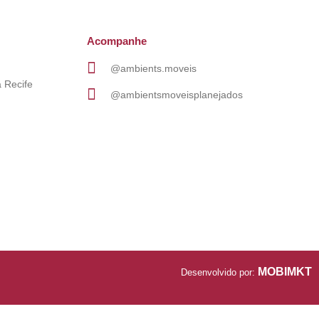
Acompanhe
@ambients.moveis
 Recife
@ambientsmoveisplanejados
MOBIMKT
Desenvolvido por: